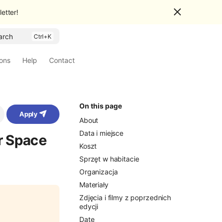
etter!
arch
ions
Help
Contact
On this page
Apply
About
Data i miejsce
r Space
Koszt
Sprzęt w habitacie
Organizacja
Materiały
Zdjęcia i filmy z poprzednich
edycji
Date