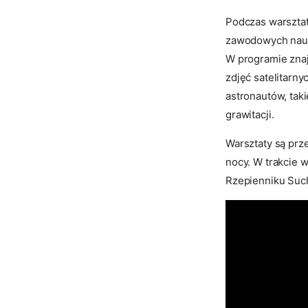
Podczas warsztat
zawodowych nauk
W programie znajd
zdjęć satelitarn
astronautów, tak
grawitacji.
Warsztaty są prze
nocy. W trakcie 
Rzepienniku Such