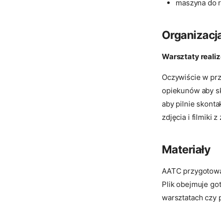
maszyna do r
Organizacj
Warsztaty real
Oczywiście w prz
opiekunów aby s
aby pilnie skont
zdjęcia i filmiki z
Materiały
AATC przygotował
Plik obejmuje got
warsztatach czy p