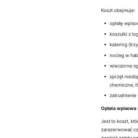
Koszt obejmuje:
opłatę wpiso
koszulki z lo
katering (trzy
nocleg w hab
wieczorne og
sprzęt niezb
chemiczne, it
zatrudnienie
Opłata wpisowa 
Jest to koszt, kt
zarezerwować cza
zwrócić opłaty w