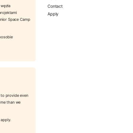
Contact
 węzła
projektami
Apply
Junior Space Camp
posobie
 to provide even
time than we
 apply.