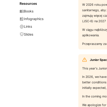
Resources
W 2026 roku powi
sanitarnego, aby 
Books
zajmują więcej c
Infographics
(JSC-6) na 2027 
Links
W ciągu najbliżs
Slides
aplikowania.
Przepraszamy za 
Junior Spac
This year's Juni
In 2026, we have 
better conditions
initially expect
In the coming mon
We apologize for