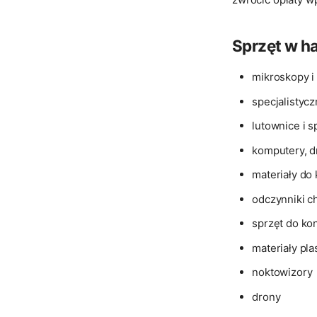
Sprzęt w ha
mikroskopy i
specjalistyc
lutownice i s
komputery, d
materiały do
odczynniki c
sprzęt do ko
materiały pl
noktowizory
drony