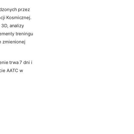
adzonych przez
ji Kosmicznej.
 3D, analizy
lementy treningu
h zmienionej
nie trwa 7 dni i
acie AATC w