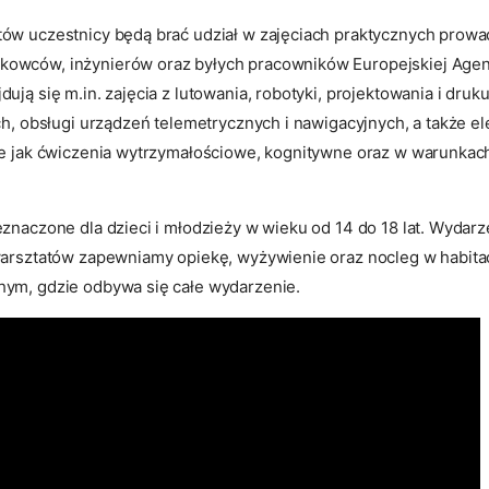
ów uczestnicy będą brać udział w zajęciach praktycznych prow
owców, inżynierów oraz byłych pracowników Europejskiej Agenc
ują się m.in. zajęcia z lutowania, robotyki, projektowania i druku
ych, obsługi urządzeń telemetrycznych i nawigacyjnych, a także e
ie jak ćwiczenia wytrzymałościowe, kognitywne oraz w warunkac
znaczone dla dzieci i młodzieży w wieku od 14 do 18 lat. Wydarze
warsztatów zapewniamy opiekę, wyżywienie oraz nocleg w habit
ym, gdzie odbywa się całe wydarzenie.