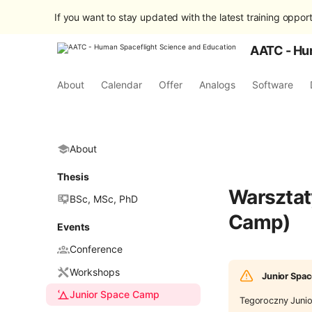
If you want to stay updated with the latest training opport
AATC - Hu
About
Calendar
Offer
Analogs
Software
About
Thesis
Warsztat
BSc, MSc, PhD
Camp)
Events
Conference
Workshops
Junior Spac
Junior Space Camp
Tegoroczny Junio