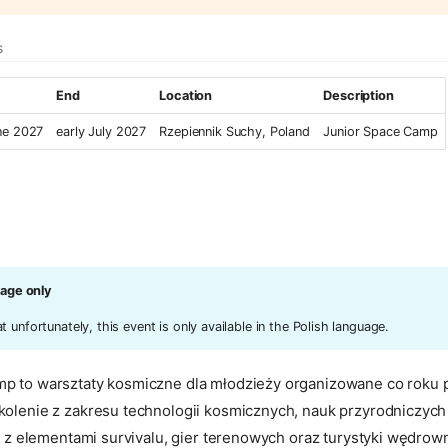
s
End
Location
Description
ne 2027
early July 2027
Rzepiennik Suchy, Poland
Junior Space Camp
uage only
 unfortunately, this event is only available in the Polish language.
p to warsztaty kosmiczne dla młodzieży organizowane co roku 
kolenie z zakresu technologii kosmicznych, nauk przyrodniczych i
że z elementami survivalu, gier terenowych oraz turystyki wędrown