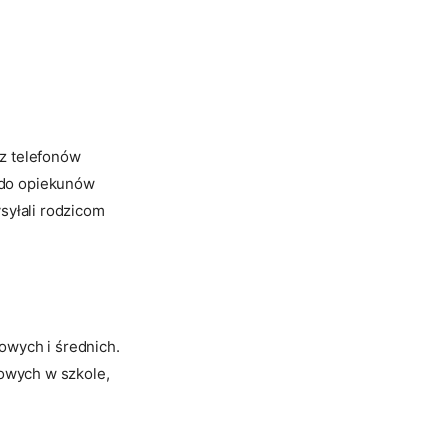
 z telefonów
 do opiekunów
syłali rodzicom
owych i średnich.
cowych w szkole,