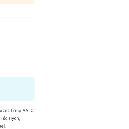
przez firmę AATC
 ścisłych,
ej.