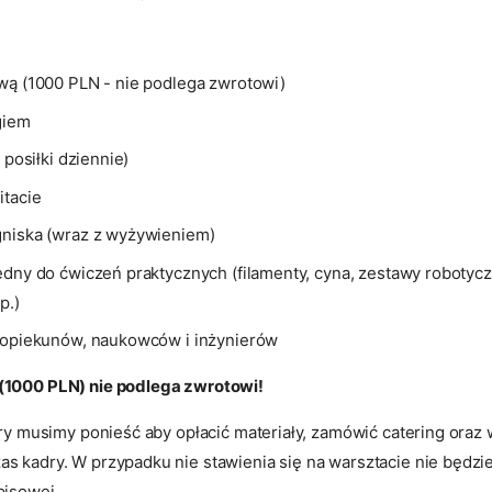
wą (1000 PLN - nie podlega zwrotowi)
giem
 posiłki dziennie)
itacie
niska (wraz z wyżywieniem)
ędny do ćwiczeń praktycznych (filamenty, cyna, zestawy robotycz
p.)
 opiekunów, naukowców i inżynierów
(1000 PLN) nie podlega zwrotowi!
óry musimy ponieść aby opłacić materiały, zamówić catering oraz
s kadry. W przypadku nie stawienia się na warsztacie nie będzi
pisowej.