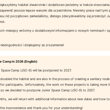
ększyliśmy habitat dwukrotnie i dodatkowo jesteśmy w trakcie stworzenia
zapewnić jeszcze lepsze warunki dla uczestników. Niestety prace nad tymi 
zasu niż początkowo zakładaliśmy, dlatego zdecydowaliśmy się przełożyć 
rok.
zych miesięcy wrócimy z dodatkowymi informacjami o nowych terminach i s
niedogodności i dziękujemy za zrozumienie!
e Camp in 2026 (English)
or Space Camp (JSC-6) will be postponed to 2027.
doubled the habitat and are also in the process of creating a sanitary node
 for participants. Unfortunately, the work on these projects is taking more 
ed, so we decided to postpone Junior Space Camp (JSC-6) to 2027.
ths, we will return with additional information about new dates and how to
 the inconvenience and thank you for your understanding!